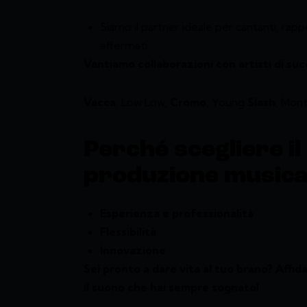
Siamo il partner ideale per cantanti, rappe
affermati
Vantiamo collaborazioni con artisti di s
Vacca
, Low Low,
Cromo
, Young
Slash
, Mon
Perché scegliere il
produzione musica
Esperienza e professionalità
Flessibilità
Innovazione
Sei pronto a dare vita al tuo brano? Affid
il suono che hai sempre sognato!