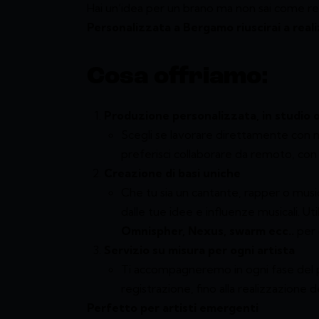
Hai un’idea per un brano ma non sai come rea
Personalizzata a Bergamo riuscirai a reali
Cosa offriamo:
Produzione personalizzata, in studio o
Scegli se lavorare direttamente con n
preferisci collaborare da remoto, co
Creazione di basi uniche
Che tu sia un cantante, rapper o music
dalle tue idee e influenze musicali. 
Omnispher, Nexus, swarm ecc..
per 
Servizio su misura per ogni artista
Ti accompagneremo in ogni fase del pr
registrazione, fino alla realizzazione 
Perfetto per artisti emergenti