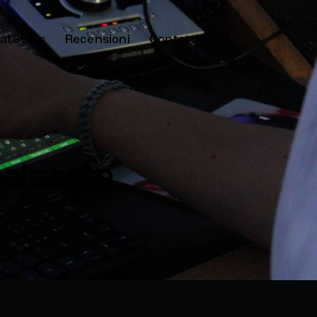
atStars
Recensioni
Contatti
alizzata