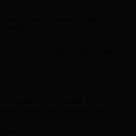
 progetti personali o promozionali. Puoi registrare la
 disponibile per altri artisti.
0% e non potrà essere venduto ad altri artisti. Ideale
ersonalizzato e unico.
 con il massimo impatto!
sto? Contattami! Posso creare un
beat
n base al tuo stile e alle tue esigenze artistiche.
Inizia ora