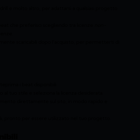
drill e molto altro, per adattarsi a qualsiasi progetto
 beat che preferisci scegliendo tra licenze
non-
igenze.
mente scaricabili dopo l’acquisto, per permetterti di
nteprima i beat disponibili.
o al tuo stile e seleziona la licenza desiderata.
amento direttamente sul sito, in modo rapido e
alità, pronto per essere utilizzato nel tuo progetto.
ibili