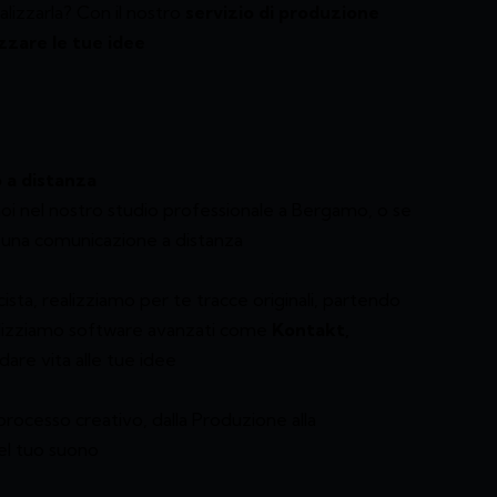
lizzarla? Con il nostro
servizio di produzione
zzare le tue idee
 a distanza
oi nel nostro studio professionale a Bergamo, o se
n una comunicazione a distanza
ista, realizziamo per te tracce originali, partendo
Utilizziamo software avanzati come
Kontakt,
dare vita alle tue idee
ocesso creativo, dalla Produzione alla
del tuo suono