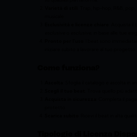
Varietà di stili
: Trap, hip-hop, R&B, pop, 
musicale.
Esclusività e licenze chiare
: Acquista il
esclusive
o
esclusive
, in base alle tue es
Pronto per l’uso
: I beat sono immediata
iniziare subito a lavorare al tuo progetto.
Come funziona?
Ascolta
: Sfoglia il catalogo e ascolta in a
Scegli il tuo beat
: Trova quello più adatt
Acquista in sicurezza
: Completa il pag
protetto.
Scarica subito
: Ricevi il beat in alta qu
Tipologie di Licenza Dispon