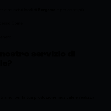
r e musicisti locali di
Bergamo
e per artisti più
uccesso Come
tenero
 nostro servizio di
le?
ati a noi per la tua produzione musicale e realizza