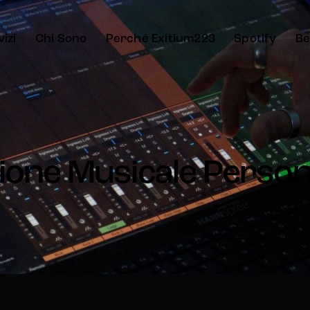
izi
Chi Sono
Perché Exitium223
Spotify
Be
one Musicale Person