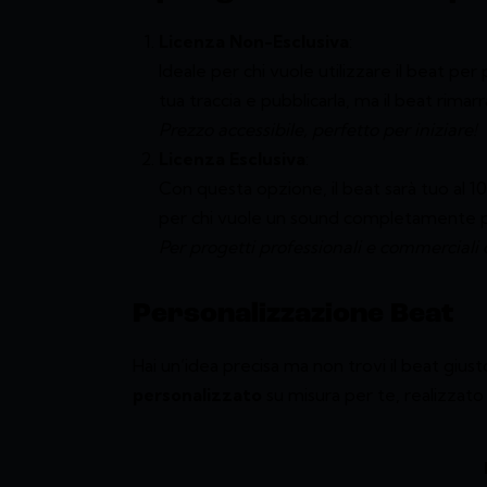
Licenza Non-Esclusiva
:
Ideale per chi vuole utilizzare il beat per
tua traccia e pubblicarla, ma il beat rimarrà
Prezzo accessibile, perfetto per iniziare!
Licenza Esclusiva
:
Con questa opzione, il beat sarà tuo al 10
per chi vuole un sound completamente p
Per progetti professionali e commerciali
Personalizzazione Beat
Hai un’idea precisa ma non trovi il beat giu
personalizzato
su misura per te, realizzato i